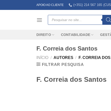
Skip
(+351) 214 567 165 (
APOIO AO CLIENTE
to
content
Products
search
DIREITO
CONTABILIDADE
GEST
F. Correia dos Santos
INÍCIO
/
AUTORES
/
F. CORREIA DO
FILTRAR PESQUISA
F. Correia dos Santos