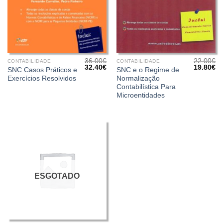
36.00
€
22.00
€
CONTABILIDADE
CONTABILIDADE
O
O
O
O
32.40
€
19.80
€
SNC Casos Práticos e
SNC e o Regime de
preço
preço
preço
pr
Exercícios Resolvidos
Normalização
original
atual
original
at
era:
é:
era:
é:
Contabilística Para
36.00€.
32.40€.
22.00€.
19
Microentidades
ESGOTADO