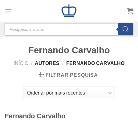
Skip
to
content
Products
search
Fernando Carvalho
INÍCIO
/
AUTORES
/
FERNANDO CARVALHO
FILTRAR PESQUISA
Fernando Carvalho