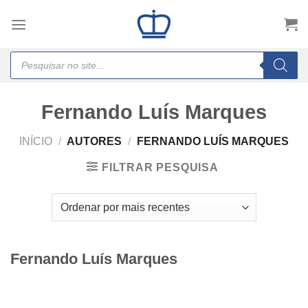
Skip
to
content
Products
search
Fernando Luís Marques
INÍCIO
/
AUTORES
/
FERNANDO LUÍS MARQUES
FILTRAR PESQUISA
Fernando Luís Marques