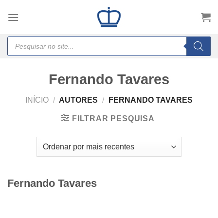
Skip
to
content
Products
search
Fernando Tavares
INÍCIO
/
AUTORES
/
FERNANDO TAVARES
FILTRAR PESQUISA
Fernando Tavares