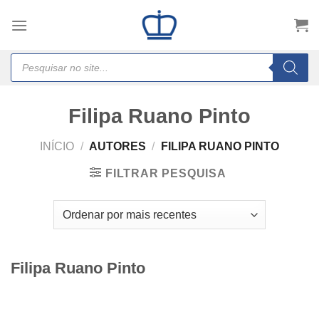
Skip
to
content
Products
search
Filipa Ruano Pinto
INÍCIO
/
AUTORES
/
FILIPA RUANO PINTO
FILTRAR PESQUISA
Filipa Ruano Pinto