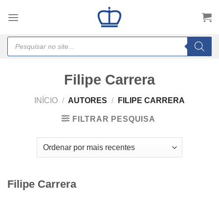
Skip
to
content
Products
search
Filipe Carrera
INÍCIO
/
AUTORES
/
FILIPE CARRERA
FILTRAR PESQUISA
Filipe Carrera