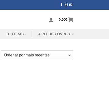
0.00
€
EDITORAS
A REI DOS LIVROS