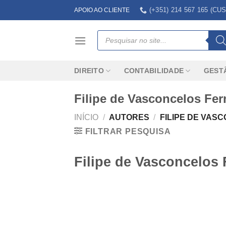
Skip
(+351) 214 567 165 (
APOIO AO CLIENTE
to
content
Products
search
DIREITO
CONTABILIDADE
GEST
Filipe de Vasconcelos Fe
INÍCIO
/
AUTORES
/
FILIPE DE VAS
FILTRAR PESQUISA
Filipe de Vasconcelos