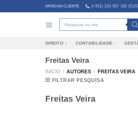
Skip
(+351) 214 567 165 (
APOIO AO CLIENTE
to
content
Products
search
DIREITO
CONTABILIDADE
GEST
Freitas Veira
INÍCIO
/
AUTORES
/
FREITAS VEIRA
FILTRAR PESQUISA
Freitas Veira