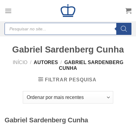
Skip
to
content
Products
search
Gabriel Sardenberg Cunha
INÍCIO
/
AUTORES
/
GABRIEL SARDENBERG
CUNHA
FILTRAR PESQUISA
Gabriel Sardenberg Cunha