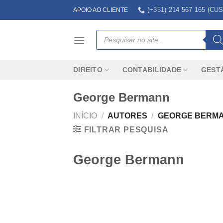
Skip
(+351) 214 567 165 (
APOIO AO CLIENTE
to
content
Products
search
DIREITO
CONTABILIDADE
GEST
George Bermann
INÍCIO
/
AUTORES
/
GEORGE BERM
FILTRAR PESQUISA
George Bermann