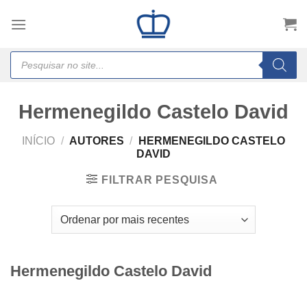
Skip
to
content
Products
search
Hermenegildo Castelo David
INÍCIO
/
AUTORES
/
HERMENEGILDO CASTELO
DAVID
FILTRAR PESQUISA
Hermenegildo Castelo David