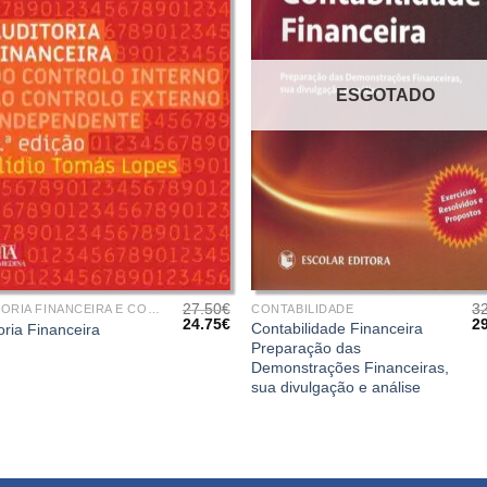
ESGOTADO
+
27.50
€
3
AUDITORIA FINANCEIRA E CONTABILÍSTICA
CONTABILIDADE
O
O
O
24.75
€
2
Contabilidade Financeira
oria Financeira
preço
preço
pr
Preparação das
original
atual
or
Demonstrações Financeiras,
era:
é:
er
27.50€.
24.75€.
32
sua divulgação e análise