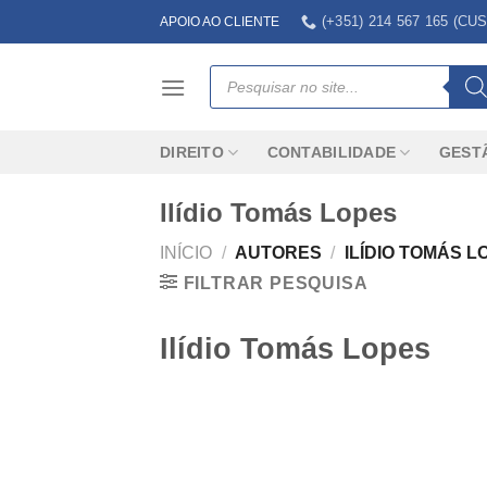
Skip
(+351) 214 567 165 (
APOIO AO CLIENTE
to
content
Products
search
DIREITO
CONTABILIDADE
GEST
Ilídio Tomás Lopes
INÍCIO
/
AUTORES
/
ILÍDIO TOMÁS L
FILTRAR PESQUISA
Ilídio Tomás Lopes