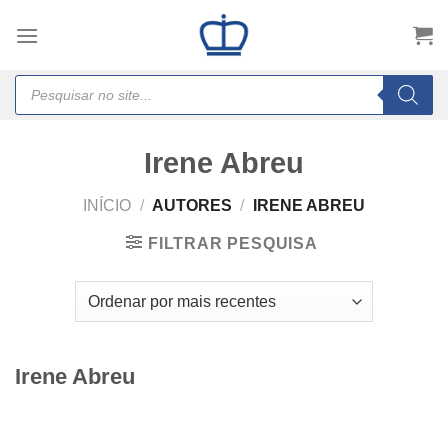
Skip
to
content
Products
search
Irene Abreu
INÍCIO
/
AUTORES
/
IRENE ABREU
FILTRAR PESQUISA
Irene Abreu