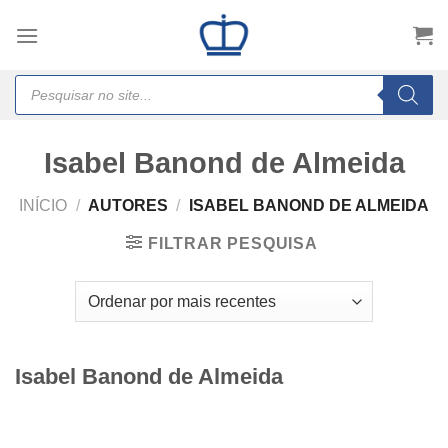
Skip
to
content
Products
search
Isabel Banond de Almeida
INÍCIO
/
AUTORES
/
ISABEL BANOND DE ALMEIDA
FILTRAR PESQUISA
Isabel Banond de Almeida