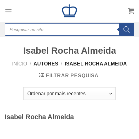
Skip
to
content
Products
search
Isabel Rocha Almeida
INÍCIO
/
AUTORES
/
ISABEL ROCHA ALMEIDA
FILTRAR PESQUISA
Isabel Rocha Almeida