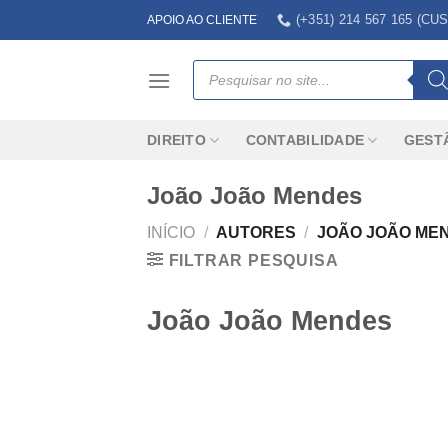
Skip
(+351) 214 567 165 (
APOIO AO CLIENTE
to
content
Products
search
DIREITO
CONTABILIDADE
GEST
João João Mendes
INÍCIO
/
AUTORES
/
JOÃO JOÃO ME
FILTRAR PESQUISA
João João Mendes