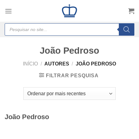
Skip
to
content
Products
search
João Pedroso
INÍCIO
/
AUTORES
/
JOÃO PEDROSO
FILTRAR PESQUISA
João Pedroso