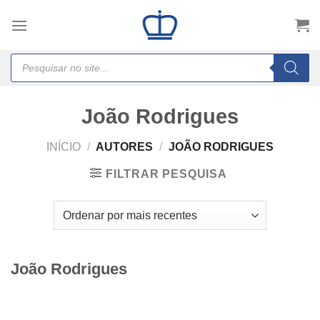
Skip
to
content
Products
search
João Rodrigues
INÍCIO
/
AUTORES
/
JOÃO RODRIGUES
FILTRAR PESQUISA
João Rodrigues