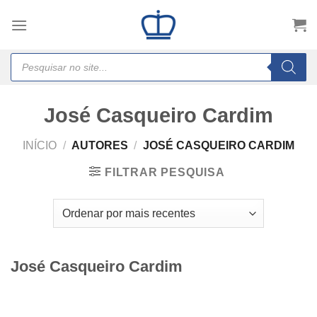
Skip
to
content
Products
search
José Casqueiro Cardim
INÍCIO
/
AUTORES
/
JOSÉ CASQUEIRO CARDIM
FILTRAR PESQUISA
José Casqueiro Cardim