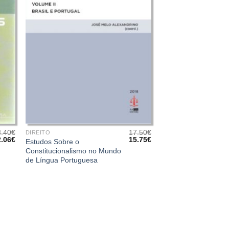
+
3.40
€
17.50
€
DIREITO
O
O
O
2.06
€
15.75
€
Estudos Sobre o
eço
preço
preço
preço
Constitucionalismo no Mundo
iginal
atual
original
atual
de Língua Portuguesa
a:
é:
era:
é:
.40€.
12.06€.
17.50€.
15.75€.