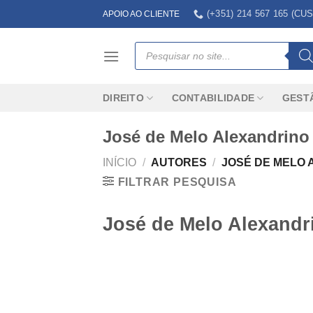
Skip
(+351) 214 567 165 (
APOIO AO CLIENTE
to
content
Products
search
DIREITO
CONTABILIDADE
GEST
José de Melo Alexandrino
INÍCIO
/
AUTORES
/
JOSÉ DE MELO 
FILTRAR PESQUISA
José de Melo Alexandr