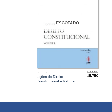
ESGOTADO
+
17.50
€
DIREITO
O
O
15.75
€
Lições de Direito
preço
preço
Constitucional – Volume I
original
atual
era:
é:
17.50€.
15.75€.