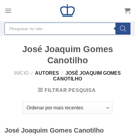
Skip
to
content
Products
search
José Joaquim Gomes
Canotilho
INÍCIO
/
AUTORES
/
JOSÉ JOAQUIM GOMES
CANOTILHO
FILTRAR PESQUISA
José Joaquim Gomes Canotilho