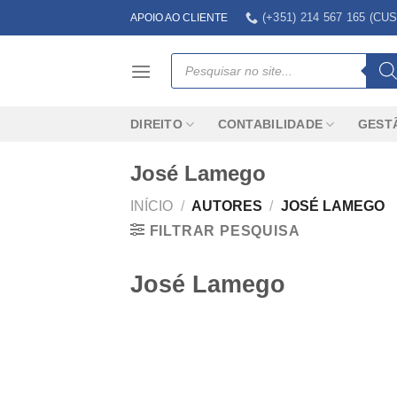
Skip
(+351) 214 567 165 (
APOIO AO CLIENTE
to
content
Products
search
DIREITO
CONTABILIDADE
GEST
José Lamego
INÍCIO
/
AUTORES
/
JOSÉ LAMEGO
FILTRAR PESQUISA
José Lamego