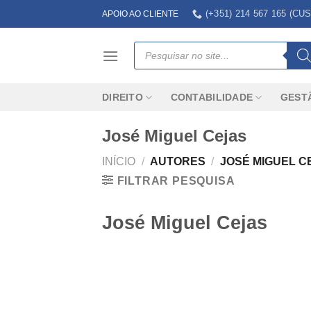
Skip
(+351) 214 567 165 (
APOIO AO CLIENTE
to
content
Products
search
DIREITO
CONTABILIDADE
GEST
José Miguel Cejas
INÍCIO
/
AUTORES
/
JOSÉ MIGUEL C
FILTRAR PESQUISA
José Miguel Cejas