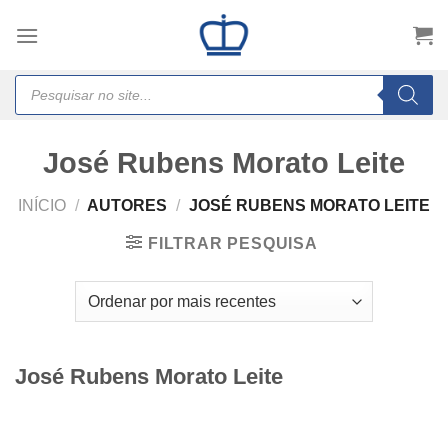
Skip
to
content
Products
search
José Rubens Morato Leite
INÍCIO
/
AUTORES
/
JOSÉ RUBENS MORATO LEITE
FILTRAR PESQUISA
José Rubens Morato Leite