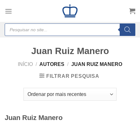
Skip
to
content
Products
search
Juan Ruiz Manero
INÍCIO
/
AUTORES
/
JUAN RUIZ MANERO
FILTRAR PESQUISA
Juan Ruiz Manero