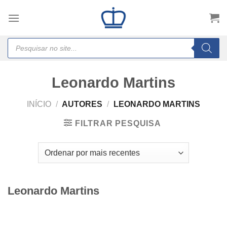
Skip
to
content
Products
search
Leonardo Martins
INÍCIO
/
AUTORES
/
LEONARDO MARTINS
FILTRAR PESQUISA
Leonardo Martins