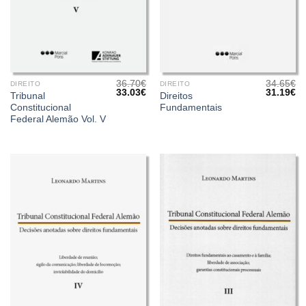
36.70
€
34.65
€
DIREITO
DIREITO
O
O
O
O
33.03
€
31.19
€
Tribunal
Direitos
preço
preço
preço
pr
Constitucional
Fundamentais
original
atual
original
at
era:
é:
era:
é:
Federal Alemão Vol. V
36.70€.
33.03€.
34.65€.
31