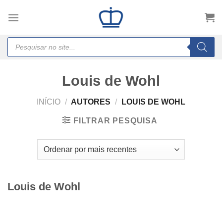
Skip
to
content
Products
search
Louis de Wohl
INÍCIO
/
AUTORES
/
LOUIS DE WOHL
FILTRAR PESQUISA
Louis de Wohl