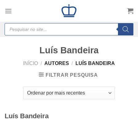
Skip
to
content
Products
search
Luís Bandeira
INÍCIO
/
AUTORES
/
LUÍS BANDEIRA
FILTRAR PESQUISA
Luís Bandeira