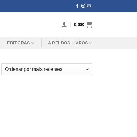
0.00
€
EDITORAS
A REI DOS LIVROS