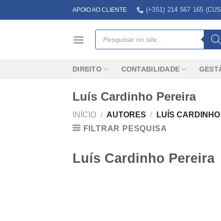
Skip
(+351) 214 567 165 (
APOIO AO CLIENTE
to
content
Products
search
DIREITO
CONTABILIDADE
GEST
Luís Cardinho Pereira
INÍCIO
/
AUTORES
/
LUÍS CARDINHO
FILTRAR PESQUISA
Luís Cardinho Pereira