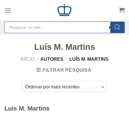
Skip
to
content
Products
search
Luís M. Martins
INÍCIO
/
AUTORES
/
LUÍS M. MARTINS
FILTRAR PESQUISA
Luís M. Martins