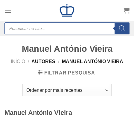
Skip
to
content
Products
search
Manuel António Vieira
INÍCIO
/
AUTORES
/
MANUEL ANTÓNIO VIEIRA
FILTRAR PESQUISA
Manuel António Vieira