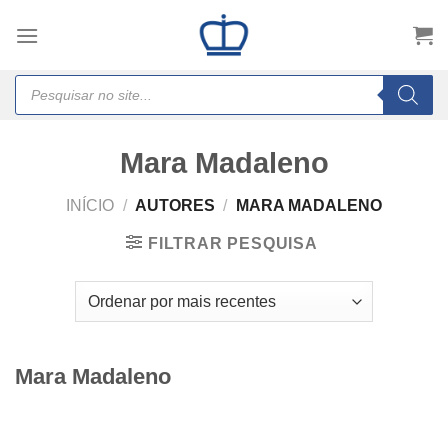
Skip
to
content
Products
search
Mara Madaleno
INÍCIO
/
AUTORES
/
MARA MADALENO
FILTRAR PESQUISA
Mara Madaleno