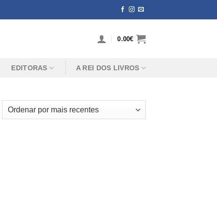
0.00
€
EDITORAS
A REI DOS LIVROS