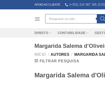
Skip
(+351) 214 567 165 (
APOIO AO CLIENTE
to
content
Products
search
DIREITO
CONTABILIDADE
GEST
Margarida Salema d'Olivei
INÍCIO
/
AUTORES
/
MARGARIDA SAL
FILTRAR PESQUISA
Margarida Salema d'Oli