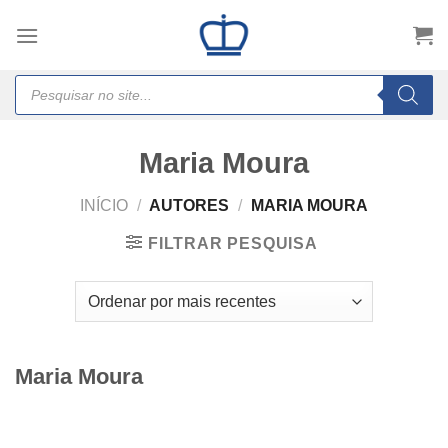
Skip
to
content
Products
search
Maria Moura
INÍCIO
/
AUTORES
/
MARIA MOURA
FILTRAR PESQUISA
Maria Moura