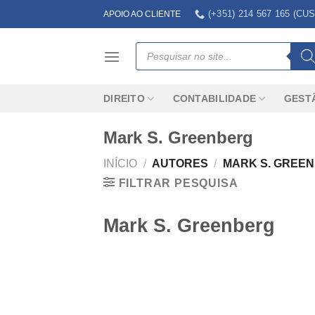
Skip
(+351) 214 567 165 (
APOIO AO CLIENTE
to
content
Products
search
DIREITO
CONTABILIDADE
GEST
Mark S. Greenberg
INÍCIO
/
AUTORES
/
MARK S. GREE
FILTRAR PESQUISA
Mark S. Greenberg