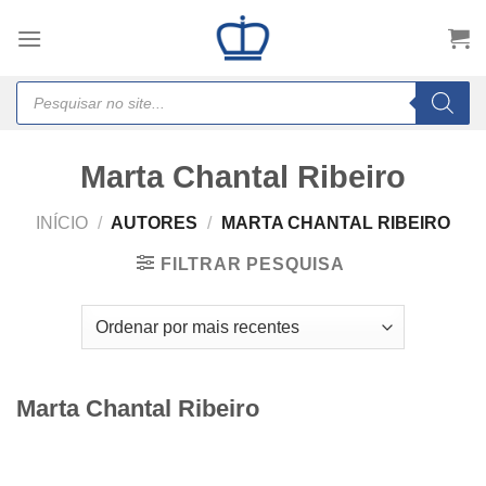
Skip
to
content
Products
search
Marta Chantal Ribeiro
INÍCIO
/
AUTORES
/
MARTA CHANTAL RIBEIRO
FILTRAR PESQUISA
Marta Chantal Ribeiro