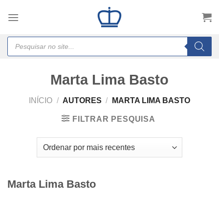
Skip
to
content
Products
search
Marta Lima Basto
INÍCIO
/
AUTORES
/
MARTA LIMA BASTO
FILTRAR PESQUISA
Marta Lima Basto