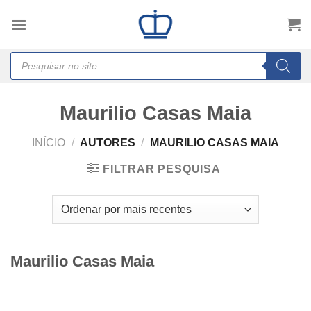
Skip
to
content
Products
search
Maurilio Casas Maia
INÍCIO
/
AUTORES
/
MAURILIO CASAS MAIA
FILTRAR PESQUISA
Maurilio Casas Maia