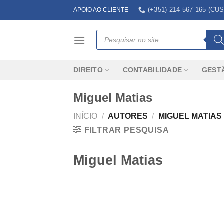
Skip
(+351) 214 567 165 (
APOIO AO CLIENTE
to
content
Products
search
DIREITO
CONTABILIDADE
GEST
Miguel Matias
INÍCIO
/
AUTORES
/
MIGUEL MATIAS
FILTRAR PESQUISA
Miguel Matias