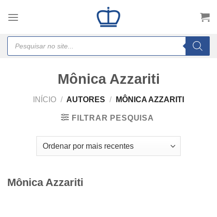
Skip
to
content
Products
search
Mônica Azzariti
INÍCIO
/
AUTORES
/
MÔNICA AZZARITI
FILTRAR PESQUISA
Mônica Azzariti