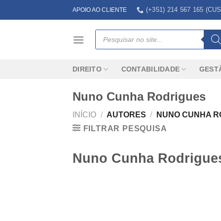
Skip
(+351) 214 567 165 (
APOIO AO CLIENTE
to
content
Products
search
DIREITO
CONTABILIDADE
GEST
Nuno Cunha Rodrigues
INÍCIO
/
AUTORES
/
NUNO CUNHA R
FILTRAR PESQUISA
Nuno Cunha Rodrigue