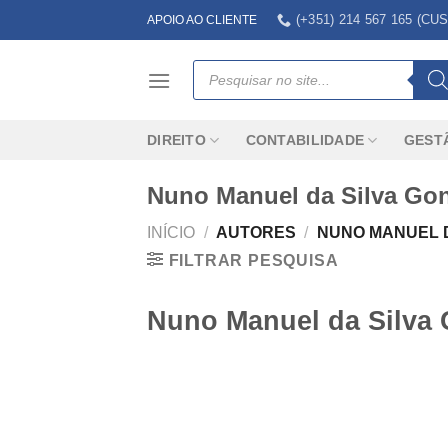
Skip
(+351) 214 567 165 (
APOIO AO CLIENTE
to
content
Products
search
DIREITO
CONTABILIDADE
GEST
Nuno Manuel da Silva Go
INÍCIO
/
AUTORES
/
NUNO MANUEL D
FILTRAR PESQUISA
Nuno Manuel da Silva