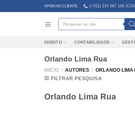
Skip
(+351) 214 567 165 (
APOIO AO CLIENTE
to
content
Products
search
DIREITO
CONTABILIDADE
GEST
Orlando Lima Rua
INÍCIO
/
AUTORES
/
ORLANDO LIMA
FILTRAR PESQUISA
Orlando Lima Rua