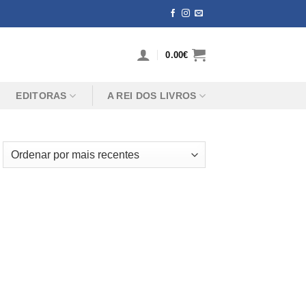
0.00
€
EDITORAS
A REI DOS LIVROS