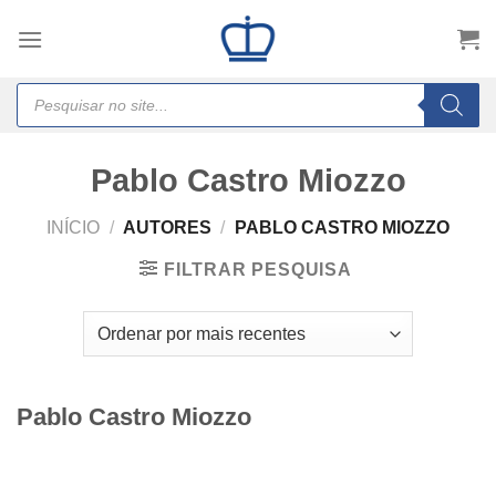
Skip
to
content
Products
search
Pablo Castro Miozzo
INÍCIO
/
AUTORES
/
PABLO CASTRO MIOZZO
FILTRAR PESQUISA
Pablo Castro Miozzo