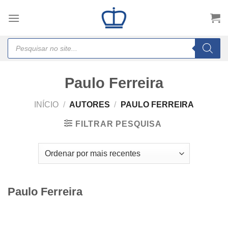
Skip
to
content
Products
search
Paulo Ferreira
INÍCIO
/
AUTORES
/
PAULO FERREIRA
FILTRAR PESQUISA
Paulo Ferreira