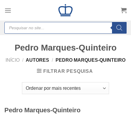
Skip
to
content
Products
search
Pedro Marques-Quinteiro
INÍCIO
/
AUTORES
/
PEDRO MARQUES-QUINTEIRO
FILTRAR PESQUISA
Pedro Marques-Quinteiro