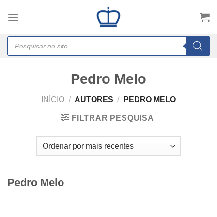
Skip
to
content
Products
search
Pedro Melo
INÍCIO
/
AUTORES
/
PEDRO MELO
FILTRAR PESQUISA
Pedro Melo