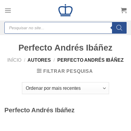
Skip
to
content
Products
search
Perfecto Andrés Ibáñez
INÍCIO
/
AUTORES
/
PERFECTO ANDRÉS IBÁÑEZ
FILTRAR PESQUISA
Perfecto Andrés Ibáñez