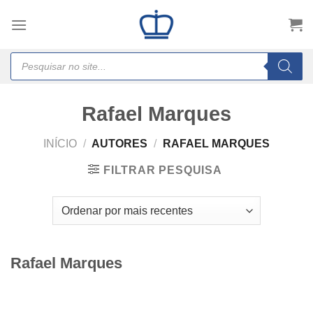
Skip
to
content
Products
search
Rafael Marques
INÍCIO
/
AUTORES
/
RAFAEL MARQUES
FILTRAR PESQUISA
Rafael Marques