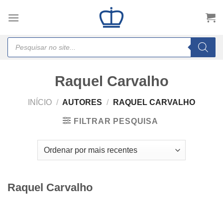
Skip
to
content
Products
search
Raquel Carvalho
INÍCIO
/
AUTORES
/
RAQUEL CARVALHO
FILTRAR PESQUISA
Raquel Carvalho